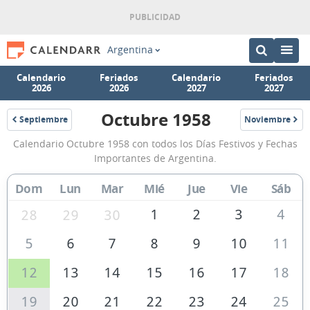
Argentina
Calendario
Feriados
Calendario
Feriados
2026
2026
2027
2027
Octubre 1958
Septiembre
Noviembre
1958
1958
Calendario
Calendario Octubre 1958 con todos los Días Festivos y Fechas
Octubre
Importantes de Argentina.
1958
Dom
Lun
Mar
Mié
Jue
Vie
Sáb
de
Argentina
1
2
3
4
28
29
30
5
6
7
8
9
10
11
12
13
14
15
16
17
18
19
20
21
22
23
24
25