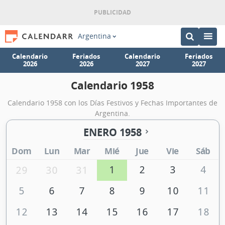
Argentina
Calendario
Feriados
Calendario
Feriados
2026
2026
2027
2027
Calendario 1958
Calendario 1958 con los Días Festivos y Fechas Importantes de
Argentina.
ENERO 1958
Dom
Lun
Mar
Mié
Jue
Vie
Sáb
1
2
3
4
29
30
31
5
6
7
8
9
10
11
12
13
14
15
16
17
18