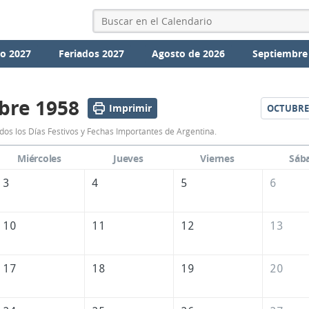
io 2027
Feriados 2027
Agosto de 2026
Septiembre
bre 1958
Imprimir
OCTUBRE
Calendario
os los Días Festivos y Fechas Importantes de Argentina.
Septiembre
Miércoles
Jueves
Viernes
Sáb
1958
3
4
5
6
de
Argentina
10
11
12
13
17
18
19
20