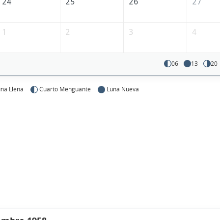
24
25
26
27
1
2
3
4
06
13
20
na Llena
Cuarto Menguante
Luna Nueva