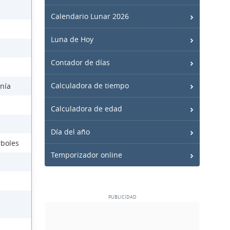
Calendario Lunar 2026
Luna de Hoy
Contador de días
Calculadora de tiempo
anía
Calculadora de edad
Día del año
rboles
Temporizador online