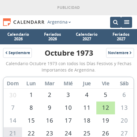
Argentina
Calendario
Feriados
Calendario
Feriados
2026
2026
2027
2027
Octubre 1973
Septiembre
Noviembre
1973
1973
Calendario
Calendario Octubre 1973 con todos los Días Festivos y Fechas
Octubre
Importantes de Argentina.
1973
Dom
Lun
Mar
Mié
Jue
Vie
Sáb
de
Argentina
1
2
3
4
5
6
30
7
8
9
10
11
12
13
14
15
16
17
18
19
20
21
22
23
24
25
26
27