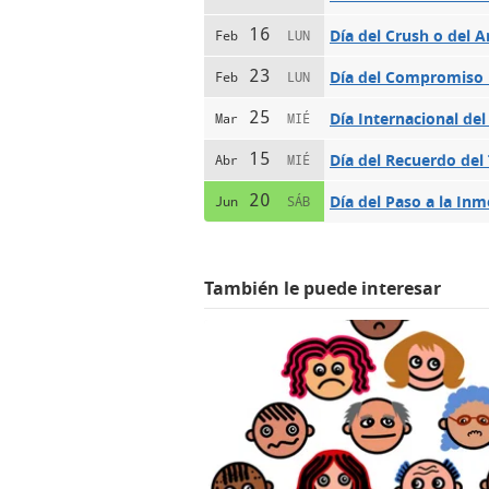
16
Día del Crush o del
Feb
LUN
23
Día del Compromiso I
Feb
LUN
25
Día Internacional del
Mar
MIÉ
15
Día del Recuerdo del 
Abr
MIÉ
20
Día del Paso a la In
Jun
SÁB
También le puede interesar