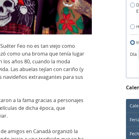
D
E
H
I
l Suéter Feo no es tan viejo como
nzó como una broma que tenía lugar
Día
en los años 80, cuando la moda
da. Las abuelas tejían con cariño (y
es navideños extravagantes para sus
Calen
taron a la fama gracias a personajes
Cale
películas de dicha época, que
iar.
Feri
po de amigos en Canadá organizó la
Fec