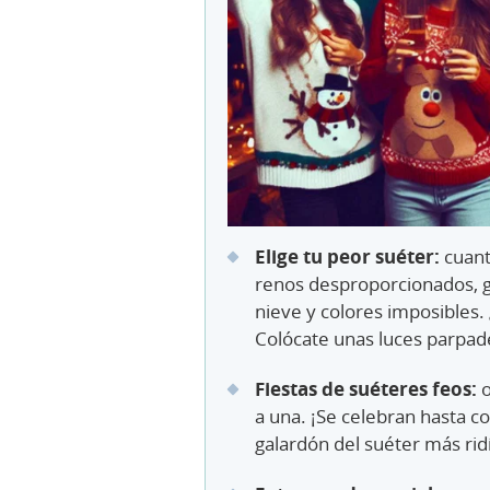
Elige tu peor suéter:
cuant
renos desproporcionados, ga
nieve y colores imposibles. 
Colócate unas luces parpade
Fiestas de suéteres feos:
o
a una. ¡Se celebran hasta co
galardón del suéter más ridí