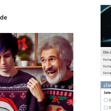
 de
Día 
Fecha
Fecha
Fecha
¿Cu
Sele
D
D