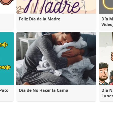
Feliz Día de la Madre
Día M
Video
 Pato
Día de No Hacer la Cama
Día N
Lune