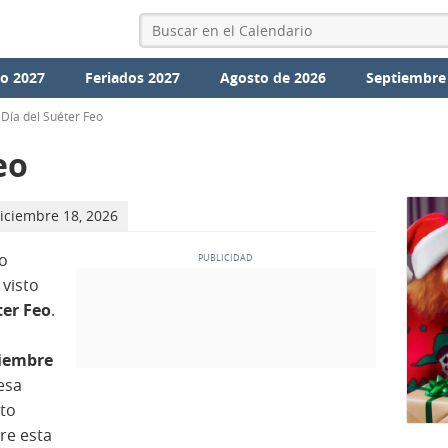
io 2027
Feriados 2027
Agosto de 2026
Septiembre
Día del Suéter Feo
eo
Diciembre 18, 2026
to
visto
ter Feo
.
ciembre
esa
nto
re esta