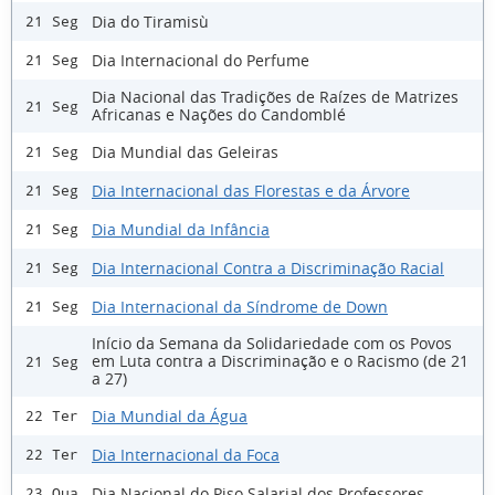
Dia do Tiramisù
21 Seg
Dia Internacional do Perfume
21 Seg
Dia Nacional das Tradições de Raízes de Matrizes
21 Seg
Africanas e Nações do Candomblé
Dia Mundial das Geleiras
21 Seg
Dia Internacional das Florestas e da Árvore
21 Seg
Dia Mundial da Infância
21 Seg
Dia Internacional Contra a Discriminação Racial
21 Seg
Dia Internacional da Síndrome de Down
21 Seg
Início da Semana da Solidariedade com os Povos
em Luta contra a Discriminação e o Racismo (de 21
21 Seg
a 27)
Dia Mundial da Água
22 Ter
Dia Internacional da Foca
22 Ter
Dia Nacional do Piso Salarial dos Professores
23 Qua