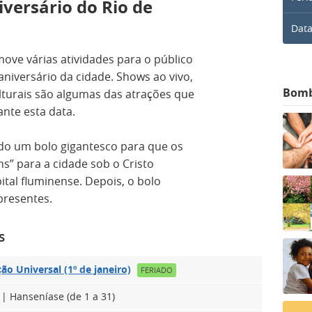
ersário do Rio de
Data
move várias atividades para o público
versário da cidade. Shows ao vivo,
Bom
lturais são algumas das atrações que
nte esta data.
do um bolo gigantesco para que os
” para a cidade sob o Cristo
ital fluminense. Depois, o bolo
 presentes.
s
ão Universal (1º de janeiro)
FERIADO
 | Hanseníase (de 1 a 31)