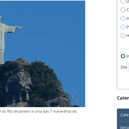
D
C
I
P
H
I
Dia
Calen
al do Rio de Janeiro e uma das 7 maravilhas do
Cale
Feri