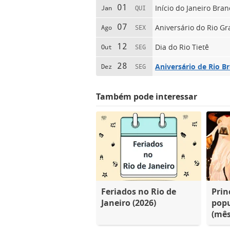
01
Início do Janeiro Bra
Jan
QUI
07
Aniversário do Rio G
Ago
SEX
12
Dia do Rio Tietê
Out
SEG
28
Aniversário de Rio B
Dez
SEG
Também pode interessar
Feriados no Rio de
Prin
Janeiro (2026)
popu
(mês