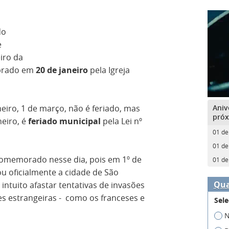
do
e
iro da
ebrado em
20 de janeiro
pela Igreja
Aniv
neiro, 1 de março, não é feriado, mas
próx
neiro, é
feriado municipal
pela Lei nº
01 de
01 de
 comemorado nesse dia, pois em 1º de
01 de
u oficialmente a cidade de São
Qua
intuito afastar tentativas de invasões
es estrangeiras - como os franceses e
Sele
N