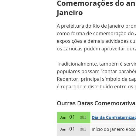
Comemorações do aniv
Janeiro
A prefeitura do Rio de Janeiro pro
como forma de comemoração do ani
exposições e demais atividades cu
os cariocas podem aproveitar dura
Tradicionalmente, também é servi
populares possam “cantar parabéns
Redentor, principal símbolo da cap
é repartido e distribuído entre os
Outras Datas Comemorativa
01
Dia da Confraternizaç
Jan
QUI
01
Início do Janeiro Roxo
Jan
QUI