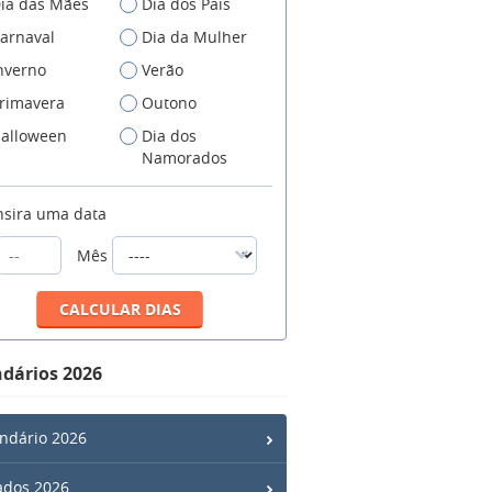
ia das Mães
Dia dos Pais
arnaval
Dia da Mulher
nverno
Verão
rimavera
Outono
alloween
Dia dos
Namorados
nsira uma data
Mês
dários 2026
ndário 2026
ados 2026