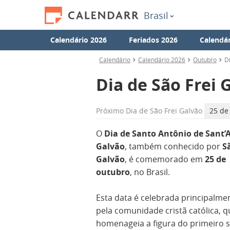
Brasil
Calendário 2026
Feriados 2026
Calendár
Calendário
Calendário 2026
Outubro
D
Dia de São Frei 
Próximo
Dia de São Frei Galvão
25 de
O
Dia de Santo Antônio de Sant’
Galvão
, também conhecido por
S
Galvão
, é comemorado em
25 de
outubro
, no Brasil.
Esta data é celebrada principalme
pela comunidade cristã católica, q
homenageia a figura do primeiro 