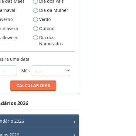
ia das Mães
Dia dos Pais
arnaval
Dia da Mulher
nverno
Verão
rimavera
Outono
alloween
Dia dos
Namorados
nsira uma data
Mês
dários 2026
ndário 2026
ados 2026