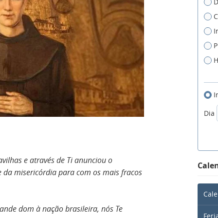
D
C
I
P
H
I
Dia
vilhas e através de Ti anunciou o
Calen
 da misericórdia para com os mais fracos
Cale
ande dom à nação brasileira, nós Te
Feri