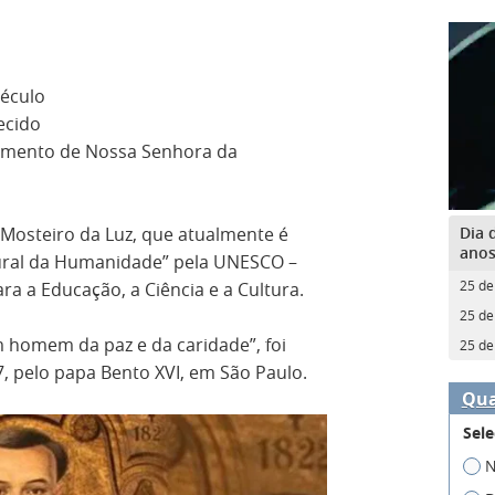
século
ecido
himento de Nossa Senhora da
Dia 
Mosteiro da Luz, que atualmente é
ano
ural da Humanidade” pela UNESCO –
25 de
a a Educação, a Ciência e a Cultura.
25 de
m homem da paz e da caridade”, foi
25 de
, pelo papa Bento XVI, em São Paulo.
Qua
Sele
N