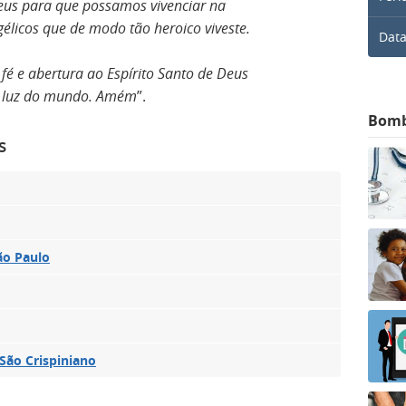
Deus para que possamos vivenciar na
gélicos que de modo tão heroico viveste.
Data
é e abertura ao Espírito Santo de Deus
e luz do mundo.
Amém
”.
Bom
s
ão Paulo
 São Crispiniano