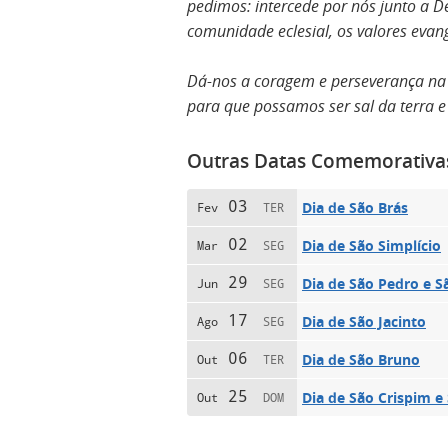
pedimos: intercede por nós junto a 
comunidade eclesial, os valores evan
Dá-nos a coragem e perseverança na f
para que possamos ser sal da terra 
Outras Datas Comemorativa
03
Dia de São Brás
Fev
TER
02
Dia de São Simplício
Mar
SEG
29
Dia de São Pedro e S
Jun
SEG
17
Dia de São Jacinto
Ago
SEG
06
Dia de São Bruno
Out
TER
25
Dia de São Crispim e
Out
DOM