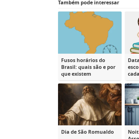
Também pode interessar
Fusos horários do
Dat
Brasil: quais são e por
esco
que existem
cada
Dia de São Romualdo
Noit
Ass