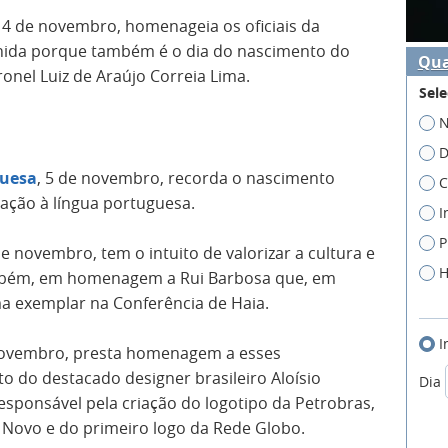
, 4 de novembro, homenageia os oficiais da
olhida porque também é o dia do nascimento do
Qua
onel Luiz de Araújo Correia Lima.
Sele
N
D
guesa
, 5 de novembro, recorda o nascimento
C
cação à língua portuguesa.
I
P
de novembro, tem o intuito de valorizar a cultura e
H
 também, em homenagem a Rui Barbosa que, em
ma exemplar na Conferência de Haia.
I
novembro, presta homenagem a esses
o do destacado designer brasileiro Aloísio
Dia
esponsável pela criação do logotipo da Petrobras,
 Novo e do primeiro logo da Rede Globo.