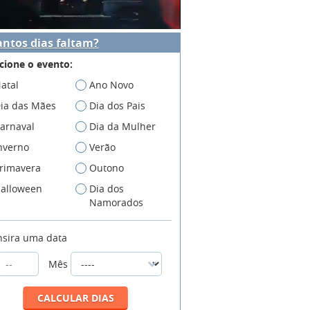
ntos dias faltam?
cione o evento:
atal
Ano Novo
ia das Mães
Dia dos Pais
arnaval
Dia da Mulher
nverno
Verão
rimavera
Outono
alloween
Dia dos
Namorados
nsira uma data
Mês