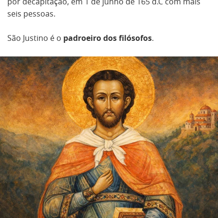
por decapitação, em 1 de junho de 165 d.C com mais
seis pessoas.
São Justino é o
padroeiro dos filósofos
.