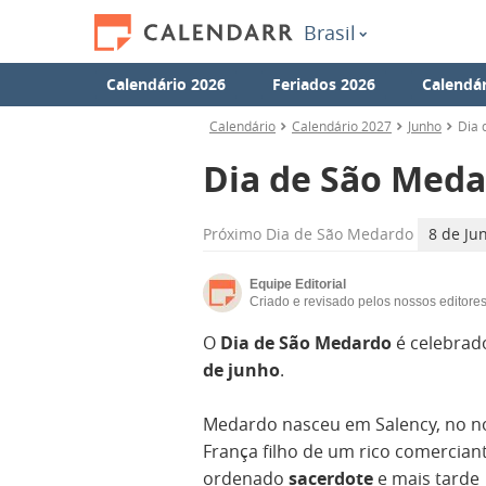
Brasil
Calendário 2026
Feriados 2026
Calendár
Calendário
Calendário 2027
Junho
Dia 
Dia de São Med
Próximo
Dia de São Medardo
8 de Ju
Equipe Editorial
Criado e revisado pelos nossos editore
O
Dia de São Medardo
é celebra
de junho
.
Medardo nasceu em Salency, no n
França filho de um rico comerciant
ordenado
sacerdote
e mais tarde