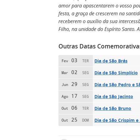
amor para apascentarem o vosso pov
festa, a graça de crescerem na santi
receberem o auxílio da sua intercessã
Filho, na unidade do Espírito Santo.
Outras Datas Comemorativa
03
Dia de São Brás
Fev
TER
02
Dia de São Simplício
Mar
SEG
29
Dia de São Pedro e S
Jun
SEG
17
Dia de São Jacinto
Ago
SEG
06
Dia de São Bruno
Out
TER
25
Dia de São Crispim e
Out
DOM