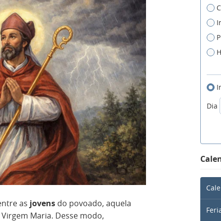
C
I
P
H
I
Dia
Calen
Cale
entre as
jovens
do povoado, aquela
Feri
a Virgem Maria. Desse modo,