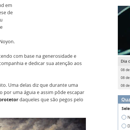
and em
ese de
eu
de
 Noyon.
scendo com base na generosidade e
Dia 
 companhia e dedicar sua atenção aos
08 de
08 de
eito. Uma delas diz que durante uma
08 de
o por uma águia e assim pôde escapar
Qua
protetor
daqueles que são pegos pelo
Sele
N
D