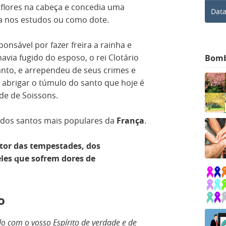
flores na cabeça e concedia uma
Data
da nos estudos ou como dote.
onsável por fazer freira a rainha e
havia fugido do esposo, o rei Clotário
Bom
santo, e arrependeu de seus crimes e
 abrigar o túmulo do santo que hoje é
ade de Soissons.
m dos santos mais populares da
França
.
tor das tempestades, dos
les que sofrem dores de
o
o com o vosso Espírito de verdade e de