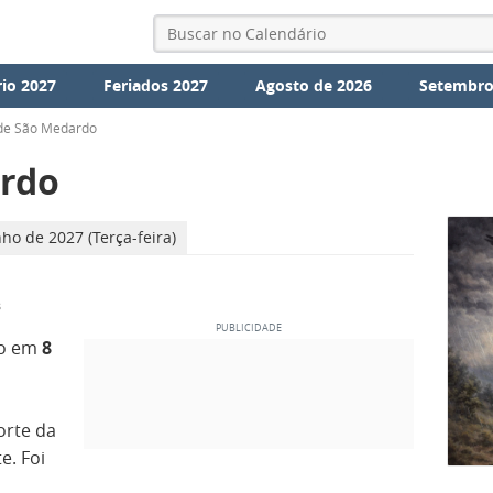
io 2027
Feriados 2027
Agosto de 2026
Setembro
de São Medardo
ardo
nho de 2027 (Terça-feira)
s
do em
8
orte da
e. Foi