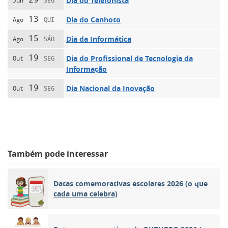
Dia do Telefonista
Jun
SEG
13
Dia do Canhoto
Ago
QUI
15
Dia da Informática
Ago
SÁB
19
Dia do Profissional de Tecnologia da
Out
SEG
Informação
19
Dia Nacional da Inovação
Out
SEG
Também pode interessar
Datas comemorativas escolares 2026 (o que
cada uma celebra)