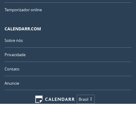
Temporizador online
CALENDARR.COM
Sobre nós
Privacidade
Contato
Anuncie
Brasil
© 2011 – 2026
–
Calendarr.com
Calendários, feriados e ferramentas simples para planejar, celebrar e
acompanhar datas importantes para você.