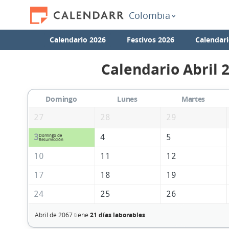
Colombia
Calendario 2026
Festivos 2026
Calendari
Calendario Abril 
Domingo
Lunes
Martes
27
28
29
3
4
5
Domingo de
Resurrección
10
11
12
17
18
19
24
25
26
Abril de 2067 tiene
21 días laborables
.