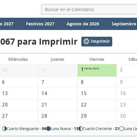
o 2027
Festivos 2027
Agosto de 2026
Septiembre
2067 para Imprimir
Imprimir
Miércoles
Jueves
Viernes
Sáb
1
2
Viernes Santo
30
31
6
7
8
9
13
14
15
16
20
21
22
23
27
28
29
30
Cuarto Menguante -
06
Luna Nueva -
13
Cuarto Creciente -
21
Luna Ll