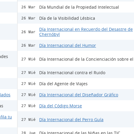
Día Mundial de la Propiedad Intelectual
26 Mar
Día de la Visibilidad Lésbica
26 Mar
Día Internacional en Recuerdo del Desastre de
26 Mar
Chernóbyl
Día Internacional del Humor
26 Mar
ades
Día Internacional de la Concienciación sobre e
27 Mié
Día Internacional contra el Ruido
27 Mié
Día del Agente de Viajes
27 Mié
ulados
Día Internacional del Diseñador Gráfico
27 Mié
as
Día del Código Morse
27 Mié
fila tu
Día Internacional del Perro Guía
27 Mié
Día Internacional de las Niñas en las TIC
28 Jue