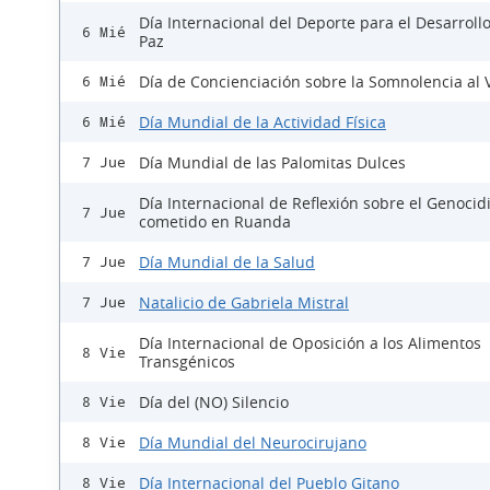
Día Internacional del Deporte para el Desarrollo
6 Mié
Paz
Día de Concienciación sobre la Somnolencia al 
6 Mié
Día Mundial de la Actividad Física
6 Mié
Día Mundial de las Palomitas Dulces
7 Jue
Día Internacional de Reflexión sobre el Genocid
7 Jue
cometido en Ruanda
Día Mundial de la Salud
7 Jue
Natalicio de Gabriela Mistral
7 Jue
Día Internacional de Oposición a los Alimentos
8 Vie
Transgénicos
Día del (NO) Silencio
8 Vie
Día Mundial del Neurocirujano
8 Vie
Día Internacional del Pueblo Gitano
8 Vie