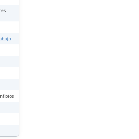
res
rabajo
nfibios