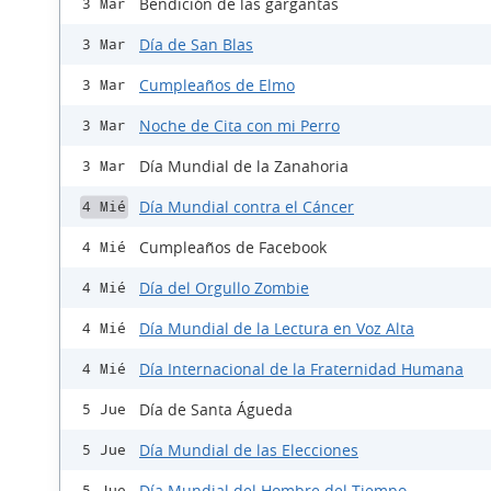
Bendición de las gargantas
3 Mar
Día de San Blas
3 Mar
Cumpleaños de Elmo
3 Mar
Noche de Cita con mi Perro
3 Mar
Día Mundial de la Zanahoria
3 Mar
Día Mundial contra el Cáncer
4 Mié
Cumpleaños de Facebook
4 Mié
Día del Orgullo Zombie
4 Mié
Día Mundial de la Lectura en Voz Alta
4 Mié
Día Internacional de la Fraternidad Humana
4 Mié
Día de Santa Águeda
5 Jue
Día Mundial de las Elecciones
5 Jue
Día Mundial del Hombre del Tiempo
5 Jue