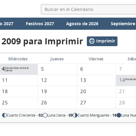
o 2027
Festivos 2027
Agosto de 2026
Septiembre
 2009 para Imprimir
Imprimir
Miércoles
Jueves
Viernes
Sáb
4
5
6
7
Día Mundial contra el
Cáncer
11
12
13
14
Día de Sa
18
19
20
21
25
26
27
28
Cuarto Creciente -
02
Luna Llena -
09
Cuarto Menguante -
16
Luna Nu