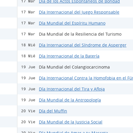
Día de los Actos Espontáneos de Bondad
17 Mar
Día Internacional del Juego Responsable
17 Mar
Día Mundial del Espíritu Humano
17 Mar
Dia Mundial de la Resiliencia del Turismo
17 Mar
Día Internacional del Síndrome de Asperger
18 Mié
Día Internacional de la Batería
18 Mié
Día Mundial del Colangiocarcinoma
19 Jue
Día Internacional Contra la Homofobia en el Fú
19 Jue
Día Internacional del Tira y Afloja
19 Jue
Día Mundial de la Antropología
19 Jue
Día del Muffin
20 Vie
Día Mundial de la Justicia Social
20 Vie
Día Mundial de Amar a tu Mascota
20 Vie