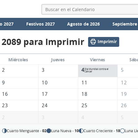
o 2027
Festivos 2027
Agosto de 2026
Septiembre
 2089 para Imprimir
Imprimir
Miércoles
Jueves
Viernes
Sáb
2
3
4
5
Día Mundial contra el
Cáncer
9
10
11
12
16
17
18
19
23
24
25
26
2
3
4
5
Cuarto Menguante -
02
Luna Nueva -
10
Cuarto Creciente -
18
Luna Ll