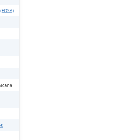
 (EDSA)
nicana
os