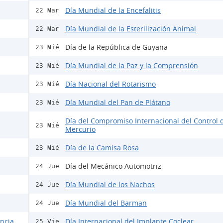
Día Mundial de la Encefalitis
22 Mar
Día Mundial de la Esterilización Animal
22 Mar
Día de la República de Guyana
23 Mié
Día Mundial de la Paz y la Comprensión
23 Mié
Día Nacional del Rotarismo
23 Mié
Día Mundial del Pan de Plátano
23 Mié
Día del Compromiso Internacional del Control 
23 Mié
Mercurio
Día de la Camisa Rosa
23 Mié
Día del Mecánico Automotriz
24 Jue
Día Mundial de los Nachos
24 Jue
Día Mundial del Barman
24 Jue
encia
Día Internacional del Implante Coclear
25 Vie