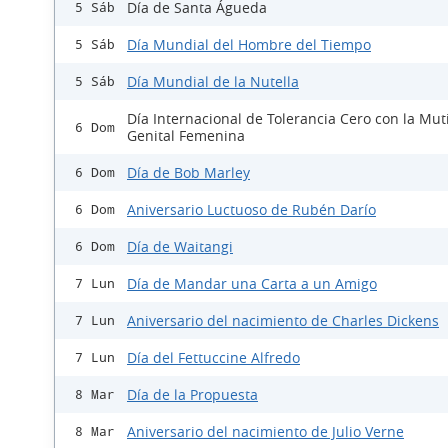
Día de Santa Águeda
5 Sáb
Día Mundial del Hombre del Tiempo
5 Sáb
Día Mundial de la Nutella
5 Sáb
Día Internacional de Tolerancia Cero con la Mut
6 Dom
Genital Femenina
Día de Bob Marley
6 Dom
Aniversario Luctuoso de Rubén Darío
6 Dom
Día de Waitangi
6 Dom
Día de Mandar una Carta a un Amigo
7 Lun
Aniversario del nacimiento de Charles Dickens
7 Lun
Día del Fettuccine Alfredo
7 Lun
Día de la Propuesta
8 Mar
Aniversario del nacimiento de Julio Verne
8 Mar