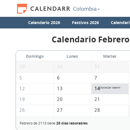
Colombia
Calendario 2026
Festivos 2026
Calendari
Calendario Febrero
Domingo
Lunes
Martes
29
30
31
5
6
7
12
13
14
Día de San Valentín
19
20
21
26
27
28
Febrero de 2113 tiene
20 días laborables
.