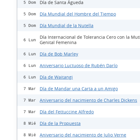
Día de Santa Águeda
5 Dom
Día Mundial del Hombre del Tiempo
5 Dom
Día Mundial de la Nutella
5 Dom
Día Internacional de Tolerancia Cero con la Mut
6 Lun
Genital Femenina
Día de Bob Marley
6 Lun
Aniversario Luctuoso de Rubén Darío
6 Lun
Día de Waitangi
6 Lun
Día de Mandar una Carta a un Amigo
7 Mar
Aniversario del nacimiento de Charles Dickens
7 Mar
Día del Fettuccine Alfredo
7 Mar
Día de la Propuesta
8 Mié
Aniversario del nacimiento de Julio Verne
8 Mié