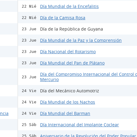
Día Mundial de la Encefalitis
22 Mié
Día de la Camisa Rosa
22 Mié
Día de la República de Guyana
23 Jue
Día Mundial de la Paz y la Comprensión
23 Jue
Día Nacional del Rotarismo
23 Jue
Día Mundial del Pan de Plátano
23 Jue
Día del Compromiso Internacional del Control 
23 Jue
Mercurio
Día del Mecánico Automotriz
24 Vie
Día Mundial de los Nachos
24 Vie
encia
Día Mundial del Barman
24 Vie
Día Internacional del Implante Coclear
25 Sáb
Aniversario de la Revolución del Poder Popular
25 Sáb