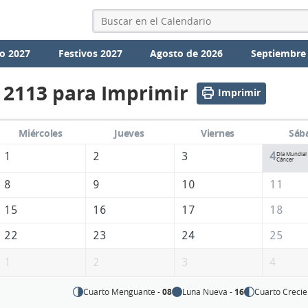
o 2027
Festivos 2027
Agosto de 2026
Septiembre
 2113 para Imprimir
Imprimir
Miércoles
Jueves
Viernes
Sáb
1
2
3
4
Día Mundial 
Cáncer
8
9
10
11
15
16
17
18
22
23
24
25
1
2
3
4
Cuarto Menguante -
08
Luna Nueva -
16
Cuarto Crecie