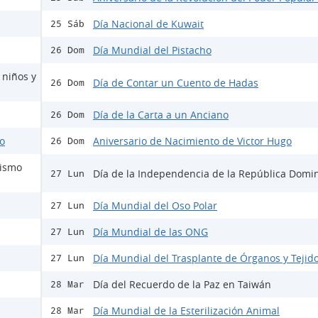
Día Nacional de Kuwait
25 Sáb
Día Mundial del Pistacho
26 Dom
 niños y
Día de Contar un Cuento de Hadas
26 Dom
Día de la Carta a un Anciano
26 Dom
do
Aniversario de Nacimiento de Victor Hugo
26 Dom
mismo
Día de la Independencia de la República Domi
27 Lun
Día Mundial del Oso Polar
27 Lun
Día Mundial de las ONG
27 Lun
Día Mundial del Trasplante de Órganos y Tejid
27 Lun
Día del Recuerdo de la Paz en Taiwán
28 Mar
Día Mundial de la Esterilización Animal
28 Mar