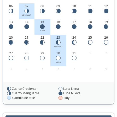
06
07
08
09
10
11
12
MENGUANTE
13
14
15
16
17
18
19
NUEVA
20
21
22
23
24
25
26
CRECIENTE
27
28
29
30
31
1
2
LLENA
3
4
5
6
7
8
9
Cuarto Creciente
Luna Llena
FEBRERO 1991
Cuarto Menguante
Luna Nueva
Cambio de fase
Hoy
Dom
Lun
Mar
Mié
Jue
Vie
Sáb
27
28
29
30
31
01
02