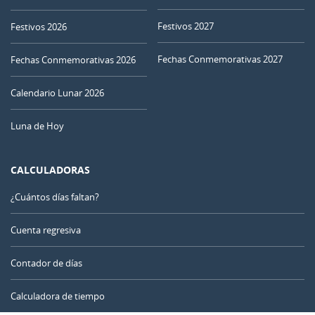
30
01
02
03
04
05
06
Festivos 2027
Festivos 2026
MENGUANTE
Fechas Conmemorativas 2027
07
08
09
10
11
12
13
Fechas Conmemorativas 2026
NUEVA
Calendario Lunar 2026
14
15
16
17
18
19
20
Luna de Hoy
CRECIENTE
21
22
23
24
25
26
27
CALCULADORAS
LLENA
28
29
30
31
1
2
3
¿Cuántos días faltan?
4
5
6
7
8
9
10
Cuenta regresiva
Contador de días
AGOSTO 1991
Calculadora de tiempo