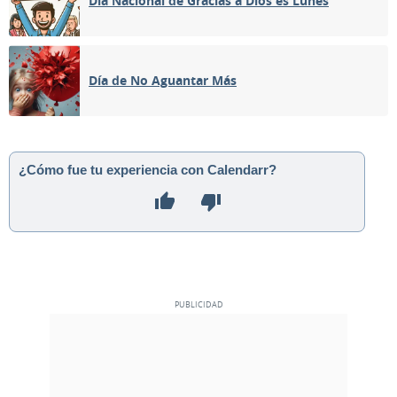
Día Nacional de Gracias a Dios es Lunes
07
08
09
10
11
12
13
Día de No Aguantar Más
MENGUANTE
14
15
16
17
18
19
20
NUEVA
21
22
23
24
25
26
27
¿Cómo fue tu experiencia con Calendarr?
CRECIENTE
28
29
30
1
2
3
4
LLENA
5
6
7
8
9
10
11
MAYO 1991
Dom
Lun
Mar
Mié
Jue
Vie
Sáb