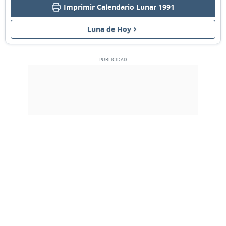
Imprimir Calendario Lunar 1991
03
04
05
06
07
08
09
Luna de Hoy
MENGUANTE
10
11
12
13
14
15
16
NUEVA
17
18
19
20
21
22
23
CRECIENTE
24
25
26
27
28
1
2
LLENA
3
4
5
6
7
8
9
MARZO 1991
Dom
Lun
Mar
Mié
Jue
Vie
Sáb
24
25
26
27
28
01
02