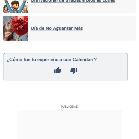
Día Nacional de Gracias a Dios es Lunes
MENGUANTE
06
07
08
09
10
11
12
Día de No Aguantar Más
NUEVA
13
14
15
16
17
18
19
CRECIENTE
20
21
22
23
24
25
26
¿Cómo fue tu experiencia con Calendarr?
LLENA
27
28
29
30
1
2
3
4
5
6
7
8
9
10
MAYO 2070
Dom
Lun
Mar
Mié
Jue
Vie
Sáb