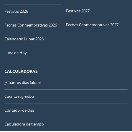
29
30
01
02
03
04
05
Festivos 2027
Festivos 2026
MENGUANTE
Fechas Conmemorativas 2027
06
07
08
09
10
11
12
Fechas Conmemorativas 2026
NUEVA
Calendario Lunar 2026
13
14
15
16
17
18
19
Luna de Hoy
CRECIENTE
20
21
22
23
24
25
26
CALCULADORAS
LLENA
27
28
29
30
31
1
2
¿Cuántos días faltan?
MENGUANTE
3
4
5
6
7
8
9
Cuenta regresiva
Contador de días
AGOSTO 2070
Calculadora de tiempo