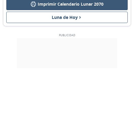
Imprimir Calendario Lunar 2070
02
03
04
05
06
07
08
Luna de Hoy
MENGUANTE
09
10
11
12
13
14
15
NUEVA
16
17
18
19
20
21
22
CRECIENTE
23
24
25
26
27
28
1
LLENA
2
3
4
5
6
7
8
MARZO 2070
Dom
Lun
Mar
Mié
Jue
Vie
Sáb
23
24
25
26
27
28
01