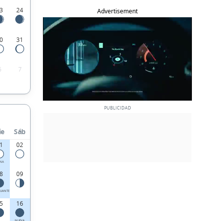
3
24
Advertisement
0
31
6
7
ie
Sáb
1
02
ENA
8
09
UANTE
5
16
NUEVA