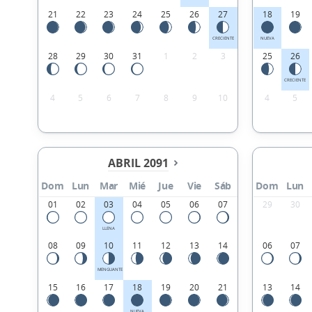
21
22
23
24
25
26
27
18
19
CRECIENTE
NUEVA
28
29
30
31
1
2
3
25
26
CRECIENTE
4
5
6
7
8
9
10
4
5
ABRIL 2091
Dom
Lun
Mar
Mié
Jue
Vie
Sáb
Dom
Lun
01
02
03
04
05
06
07
29
30
LLENA
08
09
10
11
12
13
14
06
07
MENGUANTE
15
16
17
18
19
20
21
13
14
NUEVA