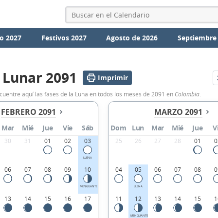
o 2027
Festivos 2027
Agosto de 2026
Septiembre
 Lunar 2091
Imprimir
ncuentre aquí las fases de la Luna en todos los meses de 2091 en
Colombia
.
FEBRERO 2091
MARZO 2091
Mar
Mié
Jue
Vie
Sáb
Dom
Lun
Mar
Mié
Jue
V
30
31
01
02
03
25
26
27
28
01
0
LLENA
06
07
08
09
10
04
05
06
07
08
0
MENGUANTE
LLENA
13
14
15
16
17
11
12
13
14
15
1
MENGUANTE