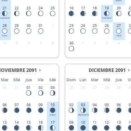
NUEVA
NUEVA
21
22
23
24
25
16
17
18
19
20
2
CRECIENTE
CRECIENTE
28
29
30
31
1
23
24
25
26
27
2
LLENA
LLENA
4
5
6
7
8
30
1
2
3
4
OVIEMBRE 2091
DICIEMBRE 2091
Mar
Mié
Jue
Vie
Sáb
Dom
Lun
Mar
Mié
Jue
V
30
31
01
02
03
25
26
27
28
29
3
06
07
08
09
10
02
03
04
05
06
0
NUEVA
MENGUANTE
13
14
15
16
17
09
10
11
12
13
1