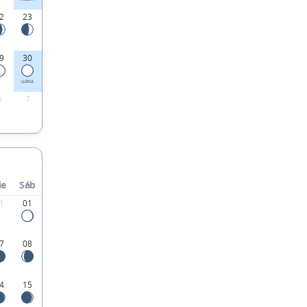
2
23
9
30
LLENA
6
7
ie
Sáb
1
01
7
08
4
15