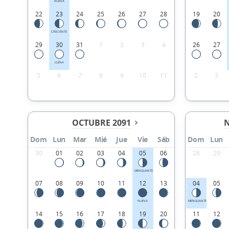
NUEVA
22
23
24
25
26
27
28
19
20
CRECIENTE
29
30
31
1
2
3
4
26
27
LLENA
5
6
7
8
9
10
11
2
3
OCTUBRE 2091
N
Dom
Lun
Mar
Mié
Jue
Vie
Sáb
Dom
Lun
30
01
02
03
04
05
06
28
29
MENGUANTE
07
08
09
10
11
12
13
04
05
NUEVA
MENGUANTE
14
15
16
17
18
19
20
11
12