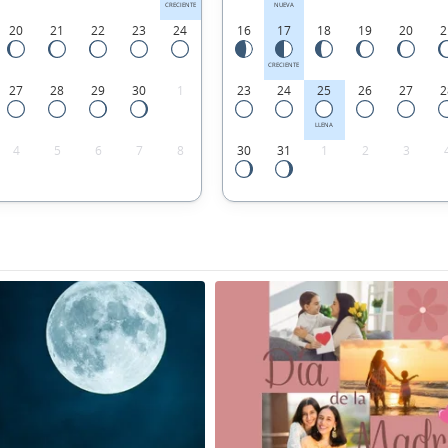
CRECIENTE
NUEVA
20
21
22
23
24
16
17
18
19
20
2
CRECIENTE
27
28
29
30
1
23
24
25
26
27
2
LLENA
4
5
6
7
8
30
31
1
2
3