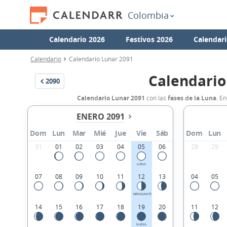
Colombia
Calendario 2026
Festivos 2026
Calendari
Calendario
Calendario Lunar 2091
Calendario
2090
Calendario Lunar 2091
con las
fases de la Luna
. E
ENERO 2091
Dom
Lun
Mar
Mié
Jue
Vie
Sáb
Dom
Lun
31
01
02
03
04
05
06
28
29
LLENA
07
08
09
10
11
12
13
04
05
MENGUANTE
14
15
16
17
18
19
20
11
12
NUEVA