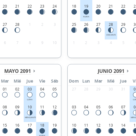
20
21
22
23
24
18
19
20
21
22
2
NUEVA
27
28
1
2
3
25
26
27
28
29
3
CRECIENTE
6
7
8
9
10
1
2
3
4
5
MAYO 2091
JUNIO 2091
Mar
Mié
Jue
Vie
Sáb
Dom
Lun
Mar
Mié
Jue
V
01
02
03
04
05
27
28
29
30
31
0
LLENA
LL
08
09
10
11
12
03
04
05
06
07
0
MENGUANTE
MENG
15
16
17
18
19
10
11
12
13
14
1
NUEVA