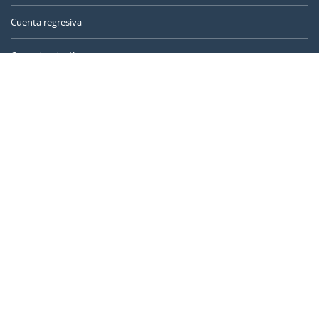
Cuenta regresiva
Contador de días
Calculadora de tiempo
Día del año
Calculadora de edad
Temporizador online
CALENDARR.COM
Sobre nosotros
Privacidad