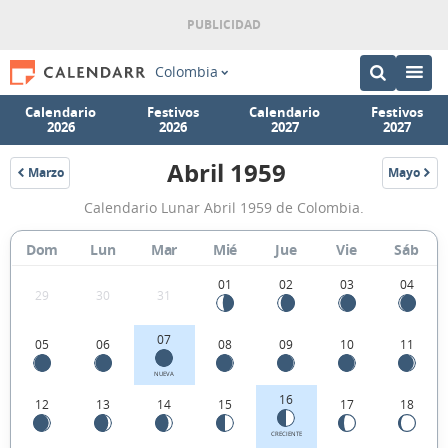
Colombia
Calendario
Festivos
Calendario
Festivos
2026
2026
2027
2027
Abril 1959
Marzo
Mayo
1959
1959
Calendario
Calendario Lunar Abril 1959 de Colombia.
Lunar
Abril
Dom
Lun
Mar
Mié
Jue
Vie
Sáb
1959
01
02
03
04
29
30
31
de
Colombia.
07
05
06
08
09
10
11
NUEVA
16
12
13
14
15
17
18
CRECIENTE