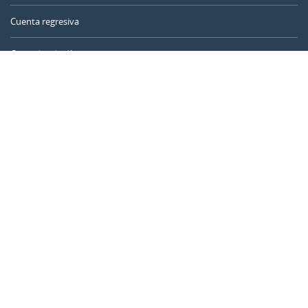
Cuenta regresiva
Contador de días
Calculadora de tiempo
Día del año
Calculadora de edad
Temporizador online
CALENDARR.COM
Sobre nosotros
Privacidad