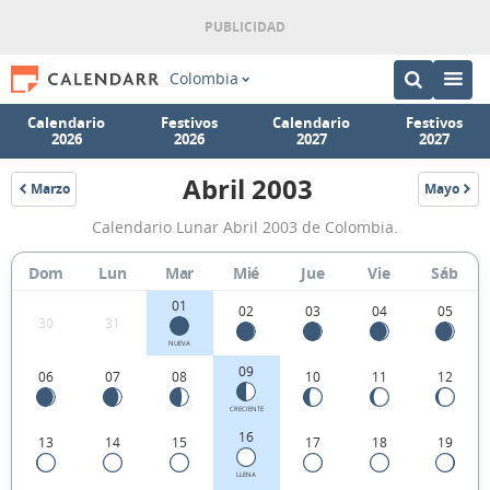
Colombia
Calendario
Festivos
Calendario
Festivos
2026
2026
2027
2027
Abril 2003
Marzo
Mayo
2003
2003
Calendario
Calendario Lunar Abril 2003 de Colombia.
Lunar
Abril
Dom
Lun
Mar
Mié
Jue
Vie
Sáb
2003
01
02
03
04
05
30
31
de
NUEVA
Colombia.
09
06
07
08
10
11
12
CRECIENTE
16
13
14
15
17
18
19
LLENA