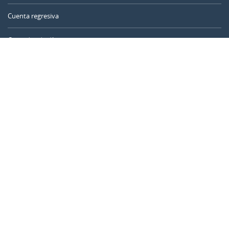
Cuenta regresiva
Contador de días
Calculadora de tiempo
Día del año
Calculadora de edad
Temporizador online
CALENDARR.COM
Sobre nosotros
Privacidad