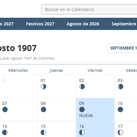
o 2027
Festivos 2027
Agosto de 2026
Septiembre
sto 1907
SEPTIEMBRE
1
Calendario
 Lunar Agosto 1907 de Colombia.
Lunar
Miércoles
Jueves
Viernes
Sába
Agosto
31
01
02
03
1907
de
07
08
09
10
Colombia.
NUEVA
14
15
16
17