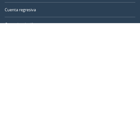
Cuenta regresiva
Contador de días
Calculadora de tiempo
Día del año
Calculadora de edad
Temporizador online
CALENDARR.COM
Sobre nosotros
Privacidad