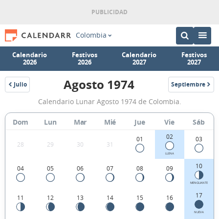
Colombia
Calendario
Festivos
Calendario
Festivos
2026
2026
2027
2027
Agosto 1974
Julio
Septiembre
1974
1974
Calendario
Calendario Lunar Agosto 1974 de Colombia.
Lunar
Agosto
Dom
Lun
Mar
Mié
Jue
Vie
Sáb
1974
02
01
03
28
29
30
31
de
LLENA
Colombia.
10
04
05
06
07
08
09
MENGUANTE
17
11
12
13
14
15
16
NUEVA