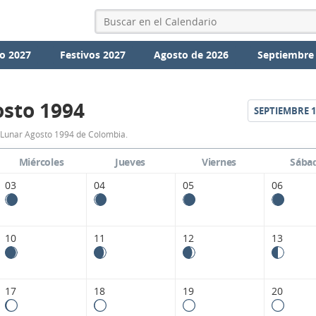
o 2027
Festivos 2027
Agosto de 2026
Septiembre
sto 1994
SEPTIEMBRE
1
Calendario
 Lunar Agosto 1994 de Colombia.
Lunar
Miércoles
Jueves
Viernes
Sába
Agosto
03
04
05
06
1994
de
10
11
12
13
Colombia.
17
18
19
20