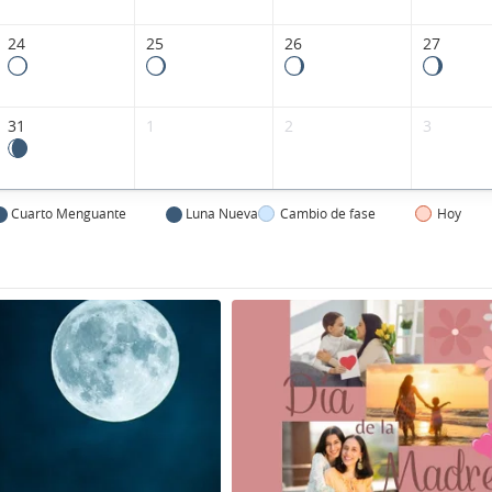
24
25
26
27
31
1
2
3
Cuarto Menguante
Luna Nueva
Cambio de fase
Hoy