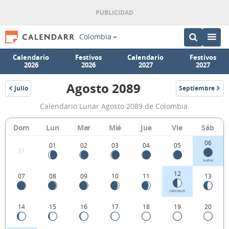
Colombia
Calendario
Festivos
Calendario
Festivos
2026
2026
2027
2027
Agosto 2089
Julio
Septiembre
2089
2089
Calendario
Calendario Lunar Agosto 2089 de Colombia.
Lunar
Agosto
Dom
Lun
Mar
Mié
Jue
Vie
Sáb
2089
06
01
02
03
04
05
31
de
NUEVA
Colombia.
12
07
08
09
10
11
13
CRECIENTE
14
15
16
17
18
19
20