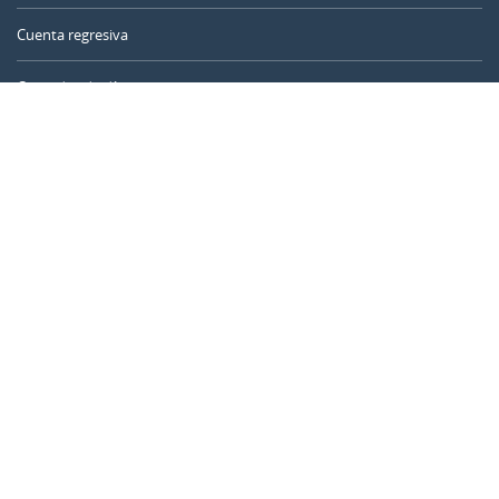
Cuenta regresiva
Contador de días
Calculadora de tiempo
Día del año
Calculadora de edad
Temporizador online
CALENDARR.COM
Sobre nosotros
Privacidad