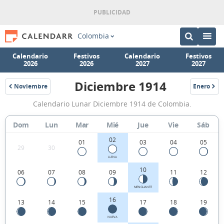
Colombia
Calendario
Festivos
Calendario
Festivos
2026
2026
2027
2027
Diciembre 1914
Noviembre
Enero
1914
1915
Calendario
Calendario Lunar Diciembre 1914 de Colombia.
Lunar
Diciembre
Dom
Lun
Mar
Mié
Jue
Vie
Sáb
1914
02
01
03
04
05
29
30
de
LLENA
Colombia.
10
06
07
08
09
11
12
MENGUANTE
16
13
14
15
17
18
19
NUEVA