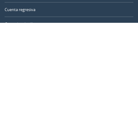
Cuenta regresiva
Contador de días
Calculadora de tiempo
Día del año
Calculadora de edad
Temporizador online
CALENDARR.COM
Sobre nosotros
Privacidad