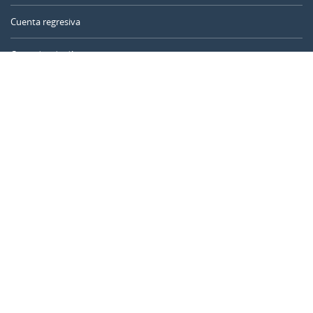
Cuenta regresiva
Contador de días
Calculadora de tiempo
Día del año
Calculadora de edad
Temporizador online
CALENDARR.COM
Sobre nosotros
Privacidad