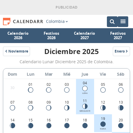
Colombia
Calendario
Festivos
Calendario
Festivos
2026
2026
2027
2027
Diciembre 2025
Noviembre
Enero
2025
2026
Calendario
Calendario Lunar Diciembre 2025 de Colombia.
Lunar
Diciembre
Dom
Lun
Mar
Mié
Jue
Vie
Sáb
2025
04
01
02
03
05
06
30
de
LLENA
Colombia.
11
07
08
09
10
12
13
MENGUANTE
19
14
15
16
17
18
20
NUEVA