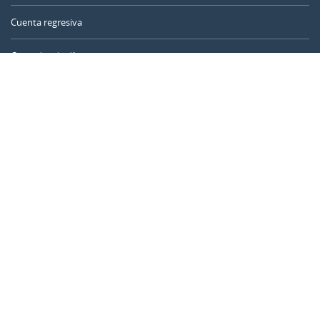
Cuenta regresiva
Contador de días
Calculadora de tiempo
Día del año
Calculadora de edad
Temporizador online
CALENDARR.COM
Sobre nosotros
Privacidad