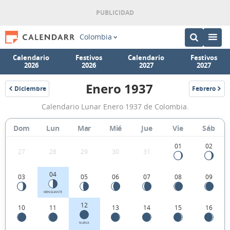
Colombia
Calendario
Festivos
Calendario
Festivos
2026
2026
2027
2027
Enero 1937
Diciembre
Febrero
1936
1937
Calendario
Calendario Lunar Enero 1937 de Colombia.
Lunar
Enero
Dom
Lun
Mar
Mié
Jue
Vie
Sáb
1937
01
02
27
28
29
30
31
de
Colombia.
04
03
05
06
07
08
09
MENGUANTE
12
10
11
13
14
15
16
NUEVA