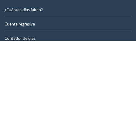
¿Cuántos días faltan?
Cuenta regresiva
Contador de días
Calculadora de tiempo
Día del año
Calculadora de edad
Temporizador online
CALENDARR.COM
Sobre nosotros