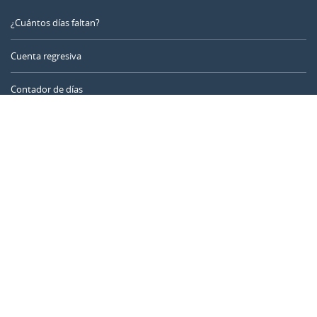
¿Cuántos días faltan?
Cuenta regresiva
Contador de días
Calculadora de tiempo
Día del año
Calculadora de edad
Temporizador online
CALENDARR.COM
Sobre nosotros