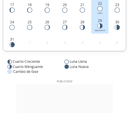
22
17
18
19
20
21
23
LLENA
29
24
25
26
27
28
30
MENGUANTE
31
1
2
3
4
5
6
Cuarto Creciente
Luna Llena
Cuarto Menguante
Luna Nueva
Cambio de fase