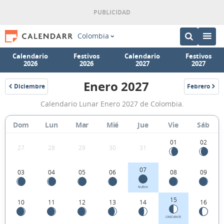
Colombia
Calendario
Festivos
Calendario
Festivos
2026
2026
2027
2027
Enero 2027
Diciembre
Febrero
2026
2027
Calendario
Calendario Lunar Enero 2027 de Colombia.
Lunar
Enero
Dom
Lun
Mar
Mié
Jue
Vie
Sáb
2027
01
02
27
28
29
30
31
de
Colombia.
07
03
04
05
06
08
09
NUEVA
15
10
11
12
13
14
16
CRECIENTE