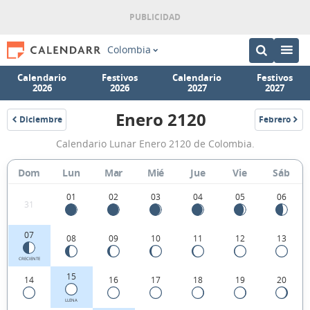
Colombia
Calendario
Festivos
Calendario
Festivos
2026
2026
2027
2027
Enero 2120
Diciembre
Febrero
2119
2120
Calendario
Calendario Lunar Enero 2120 de Colombia.
Lunar
Enero
Dom
Lun
Mar
Mié
Jue
Vie
Sáb
2120
01
02
03
04
05
06
31
de
Colombia.
07
08
09
10
11
12
13
CRECIENTE
15
14
16
17
18
19
20
LLENA