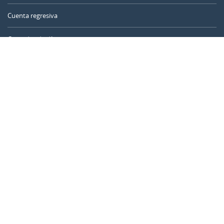
Cuenta regresiva
Contador de días
Calculadora de tiempo
Día del año
Calculadora de edad
Temporizador online
CALENDARR.COM
Sobre nosotros
Privacidad