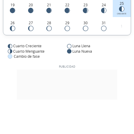
25
19
20
21
22
23
24
CRECIENTE
26
27
28
29
30
31
1
Cuarto Creciente
Luna Llena
Cuarto Menguante
Luna Nueva
Cambio de fase