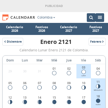
Colombia
Calendario
Festivos
Calendario
Festivos
2026
2026
2027
2027
Enero 2121
Diciembre
Febrero
2120
2121
Calendario
Calendario Lunar Enero 2121 de Colombia.
Lunar
Enero
Dom
Lun
Mar
Mié
Jue
Vie
Sáb
2121
03
01
02
04
29
30
31
de
LLENA
Colombia.
11
05
06
07
08
09
10
MENGUANTE
18
12
13
14
15
16
17
NUEVA