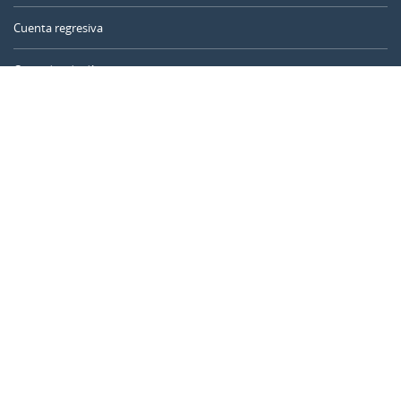
Cuenta regresiva
Contador de días
Calculadora de tiempo
Día del año
Calculadora de edad
Temporizador online
CALENDARR.COM
Sobre nosotros
Privacidad