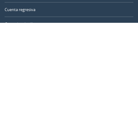
Cuenta regresiva
Contador de días
Calculadora de tiempo
Día del año
Calculadora de edad
Temporizador online
CALENDARR.COM
Sobre nosotros
Privacidad