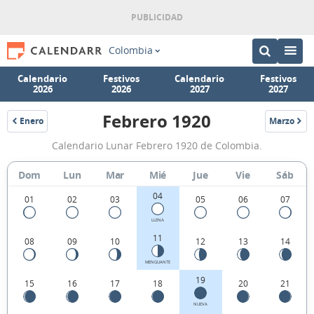
Colombia
Calendario
Festivos
Calendario
Festivos
2026
2026
2027
2027
Febrero 1920
Enero
Marzo
1920
1920
Calendario
Calendario Lunar Febrero 1920 de Colombia.
Lunar
Febrero
Dom
Lun
Mar
Mié
Jue
Vie
Sáb
1920
04
01
02
03
05
06
07
de
LLENA
Colombia.
11
08
09
10
12
13
14
MENGUANTE
19
15
16
17
18
20
21
NUEVA