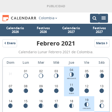
Colombia
Calendario
Festivos
Calendario
Festivos
2026
2026
2027
2027
Febrero 2021
Enero
Marzo
2021
2021
Calendario
Calendario Lunar Febrero 2021 de Colombia.
Lunar
Febrero
Dom
Lun
Mar
Mié
Jue
Vie
Sáb
2021
04
01
02
03
05
06
31
de
MENGUANTE
Colombia.
11
07
08
09
10
12
13
NUEVA
19
14
15
16
17
18
20
CRECIENTE