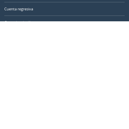
Cuenta regresiva
Contador de días
Calculadora de tiempo
Día del año
Calculadora de edad
Temporizador online
CALENDARR.COM
Sobre nosotros
Privacidad