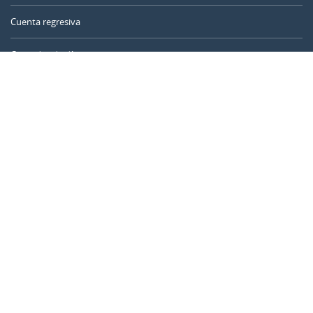
Cuenta regresiva
Contador de días
Calculadora de tiempo
Día del año
Calculadora de edad
Temporizador online
CALENDARR.COM
Sobre nosotros
Privacidad