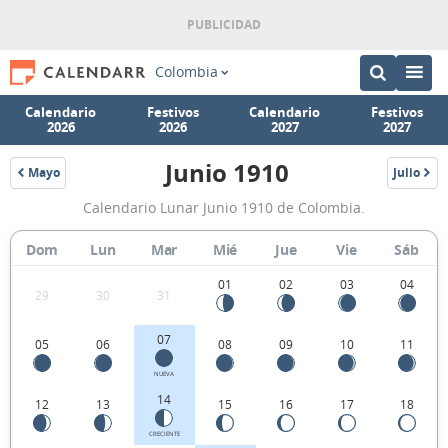
Colombia
Calendario
Festivos
Calendario
Festivos
2026
2026
2027
2027
Junio 1910
Mayo
Julio
1910
1910
Calendario
Calendario Lunar Junio 1910 de Colombia.
Lunar
Junio
Dom
Lun
Mar
Mié
Jue
Vie
Sáb
1910
01
02
03
04
29
30
31
de
Colombia.
07
05
06
08
09
10
11
NUEVA
14
12
13
15
16
17
18
CRECIENTE