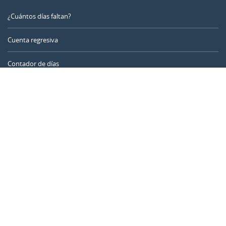
¿Cuántos días faltan?
Cuenta regresiva
Contador de días
Calculadora de tiempo
Día del año
Calculadora de edad
Temporizador online
CALENDARR.COM
Sobre nosotros