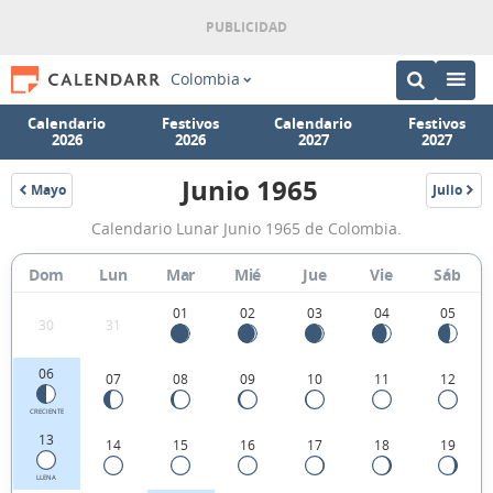
Colombia
Calendario
Festivos
Calendario
Festivos
2026
2026
2027
2027
Junio 1965
Mayo
Julio
1965
1965
Calendario
Calendario Lunar Junio 1965 de Colombia.
Lunar
Junio
Dom
Lun
Mar
Mié
Jue
Vie
Sáb
1965
01
02
03
04
05
30
31
de
Colombia.
06
07
08
09
10
11
12
CRECIENTE
13
14
15
16
17
18
19
LLENA