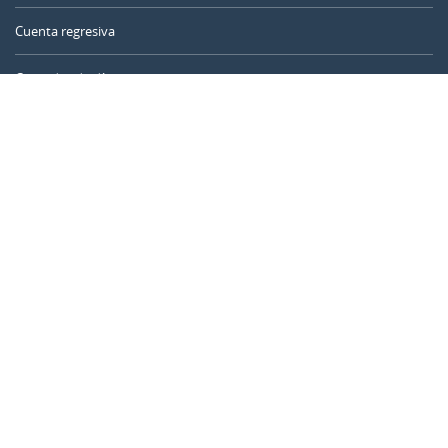
Cuenta regresiva
Contador de días
Calculadora de tiempo
Día del año
Calculadora de edad
Temporizador online
CALENDARR.COM
Sobre nosotros
Privacidad