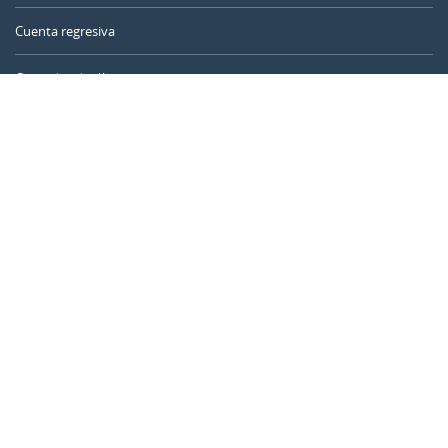
Cuenta regresiva
Contador de días
Calculadora de tiempo
Día del año
Calculadora de edad
Temporizador online
CALENDARR.COM
Sobre nosotros
Privacidad