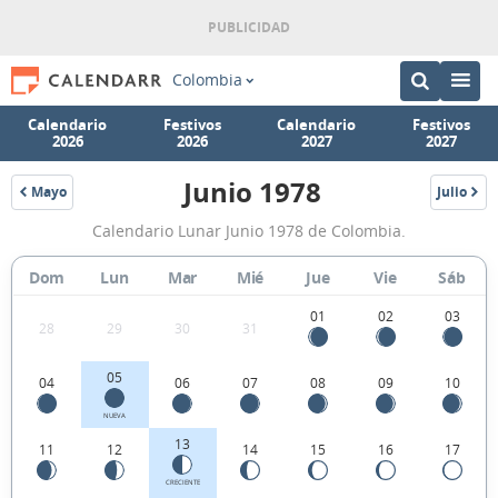
Colombia
Calendario
Festivos
Calendario
Festivos
2026
2026
2027
2027
Junio 1978
Mayo
Julio
1978
1978
Calendario
Calendario Lunar Junio 1978 de Colombia.
Lunar
Junio
Dom
Lun
Mar
Mié
Jue
Vie
Sáb
1978
01
02
03
28
29
30
31
de
Colombia.
05
04
06
07
08
09
10
NUEVA
13
11
12
14
15
16
17
CRECIENTE