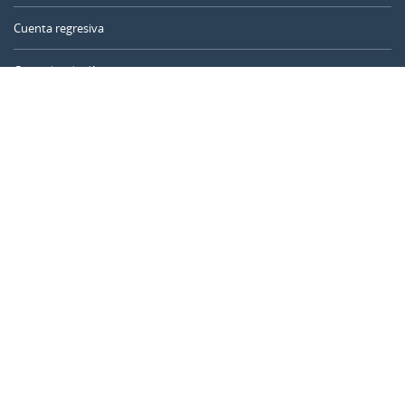
Cuenta regresiva
Contador de días
Calculadora de tiempo
Día del año
Calculadora de edad
Temporizador online
CALENDARR.COM
Sobre nosotros
Privacidad