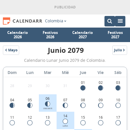
Colombia
Calendario
Festivos
Calendario
Festivos
2026
2026
2027
2027
Junio 2079
Mayo
Julio
2079
2079
Calendario
Calendario Lunar Junio 2079 de Colombia.
Lunar
Junio
Dom
Lun
Mar
Mié
Jue
Vie
Sáb
2079
01
02
03
28
29
30
31
de
Colombia.
06
04
05
07
08
09
10
CRECIENTE
14
11
12
13
15
16
17
LLENA