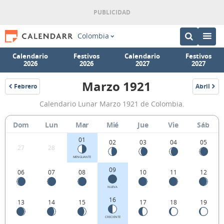
Colombia
Calendario
Festivos
Calendario
Festivos
2026
2026
2027
2027
Marzo 1921
Febrero
Abril
1921
1921
Calendario
Calendario Lunar Marzo 1921 de Colombia.
Lunar
Marzo
Dom
Lun
Mar
Mié
Jue
Vie
Sáb
1921
01
02
03
04
05
27
28
de
MENGUANTE
Colombia.
09
06
07
08
10
11
12
NUEVA
16
13
14
15
17
18
19
CRECIENTE