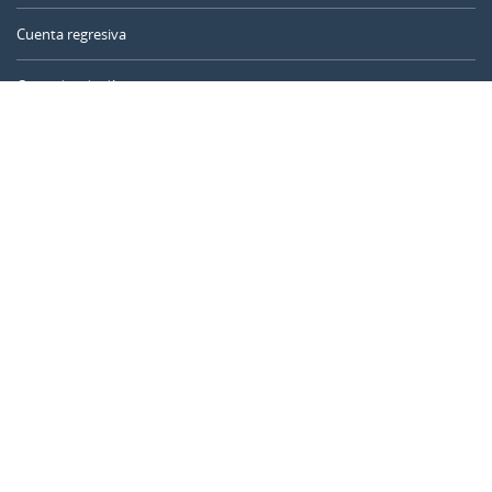
Cuenta regresiva
Contador de días
Calculadora de tiempo
Día del año
Calculadora de edad
Temporizador online
CALENDARR.COM
Sobre nosotros
Privacidad