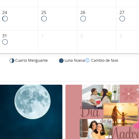
24
25
26
27
31
1
2
3
Cuarto Menguante
Luna Nueva
Cambio de fase