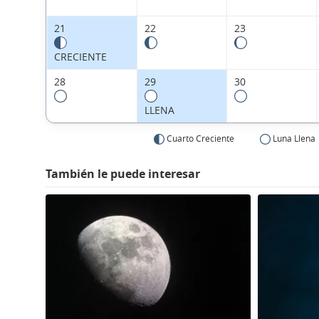
21
22
23
CRECIENTE
28
29
30
LLENA
Cuarto Creciente
Luna Llena
También le puede interesar