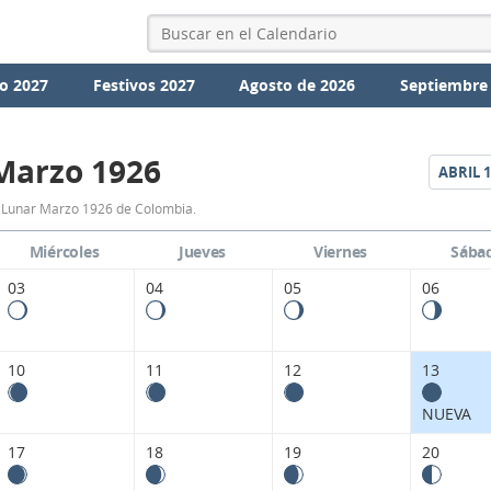
o 2027
Festivos 2027
Agosto de 2026
Septiembre
Marzo 1926
ABRIL
1
Calendario
 Lunar Marzo 1926 de Colombia.
Lunar
Miércoles
Jueves
Viernes
Sába
Marzo
03
04
05
06
1926
de
10
11
12
13
Colombia.
NUEVA
17
18
19
20