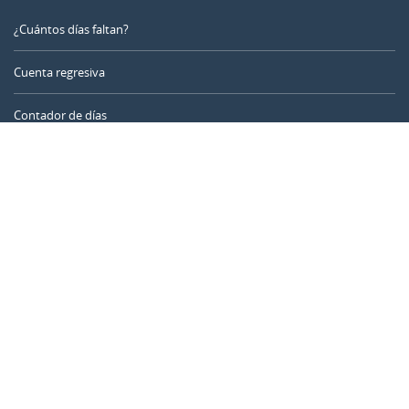
¿Cuántos días faltan?
Cuenta regresiva
Contador de días
Calculadora de tiempo
Día del año
Calculadora de edad
Temporizador online
CALENDARR.COM
Sobre nosotros