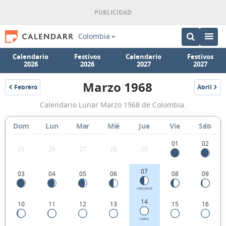
Colombia
Calendario
Festivos
Calendario
Festivos
2026
2026
2027
2027
Marzo 1968
Febrero
Abril
1968
1968
Calendario
Calendario Lunar Marzo 1968 de Colombia.
Lunar
Marzo
Dom
Lun
Mar
Mié
Jue
Vie
Sáb
1968
01
02
25
26
27
28
29
de
Colombia.
07
03
04
05
06
08
09
CRECIENTE
14
10
11
12
13
15
16
LLENA