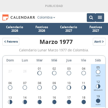
Colombia
Calendario
Festivos
Calendario
Festivos
2026
2026
2027
2027
Marzo 1977
Febrero
Abril
1977
1977
Calendario
Calendario Lunar Marzo 1977 de Colombia.
Lunar
Marzo
Dom
Lun
Mar
Mié
Jue
Vie
Sáb
1977
05
01
02
03
04
27
28
de
LLENA
Colombia.
12
06
07
08
09
10
11
MENGUANTE
19
13
14
15
16
17
18
NUEVA