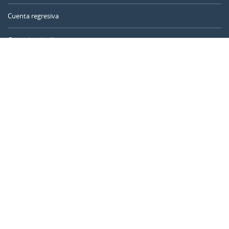
Cuenta regresiva
Contador de días
Calculadora de tiempo
Día del año
Calculadora de edad
Temporizador online
CALENDARR.COM
Sobre nosotros
Privacidad