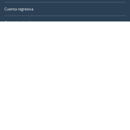
Cuenta regresiva
Contador de días
Calculadora de tiempo
Día del año
Calculadora de edad
Temporizador online
CALENDARR.COM
Sobre nosotros
Privacidad