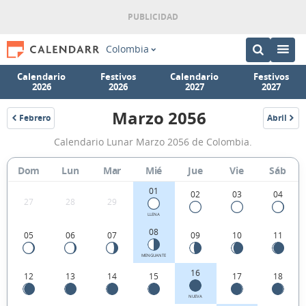
Colombia
Calendario
Festivos
Calendario
Festivos
2026
2026
2027
2027
Marzo 2056
Febrero
Abril
2056
2056
Calendario
Calendario Lunar Marzo 2056 de Colombia.
Lunar
Marzo
Dom
Lun
Mar
Mié
Jue
Vie
Sáb
2056
01
02
03
04
27
28
29
de
LLENA
Colombia.
08
05
06
07
09
10
11
MENGUANTE
16
12
13
14
15
17
18
NUEVA