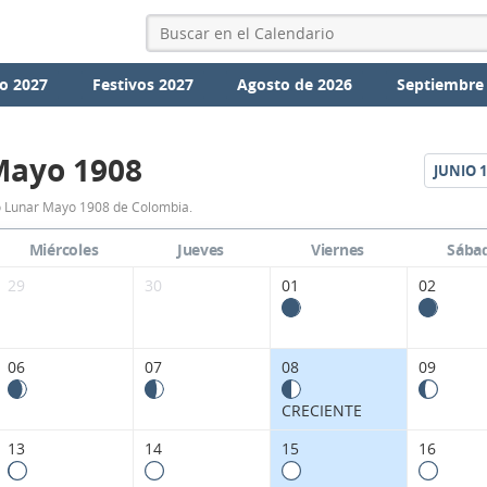
o 2027
Festivos 2027
Agosto de 2026
Septiembre
Mayo 1908
JUNIO
1
Calendario
o Lunar Mayo 1908 de Colombia.
Lunar
Miércoles
Jueves
Viernes
Sába
Mayo
29
30
01
02
1908
de
06
07
08
09
Colombia.
CRECIENTE
13
14
15
16