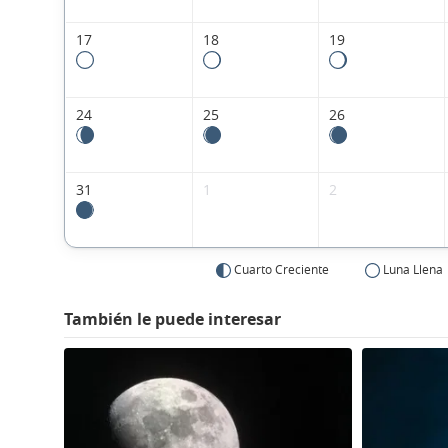
17
18
19
24
25
26
31
1
2
Cuarto Creciente
Luna Llena
También le puede interesar