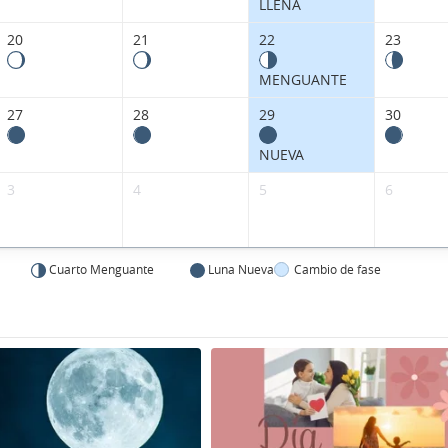
LLENA
20
21
22
23
MENGUANTE
27
28
29
30
NUEVA
3
4
5
6
Cuarto Menguante
Luna Nueva
Cambio de fase