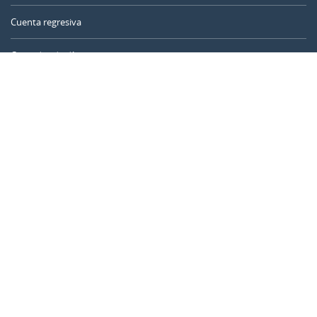
Cuenta regresiva
Contador de días
Calculadora de tiempo
Día del año
Calculadora de edad
Temporizador online
CALENDARR.COM
Sobre nosotros
Privacidad