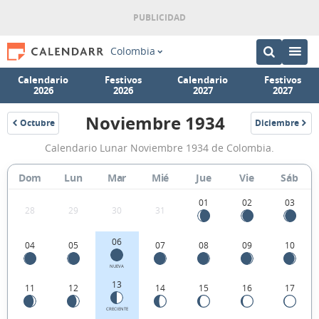
Colombia
Calendario
Festivos
Calendario
Festivos
2026
2026
2027
2027
Noviembre 1934
Octubre
Diciembre
1934
1934
Calendario
Calendario Lunar Noviembre 1934 de Colombia.
Lunar
Noviembre
Dom
Lun
Mar
Mié
Jue
Vie
Sáb
1934
01
02
03
28
29
30
31
de
Colombia.
06
04
05
07
08
09
10
NUEVA
13
11
12
14
15
16
17
CRECIENTE