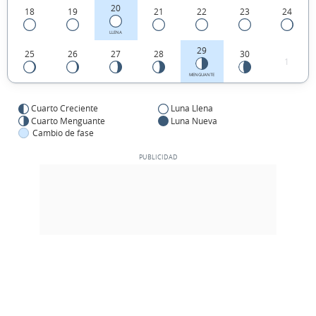
20
18
19
21
22
23
24
LLENA
29
25
26
27
28
30
1
MENGUANTE
Cuarto Creciente
Luna Llena
Cuarto Menguante
Luna Nueva
Cambio de fase