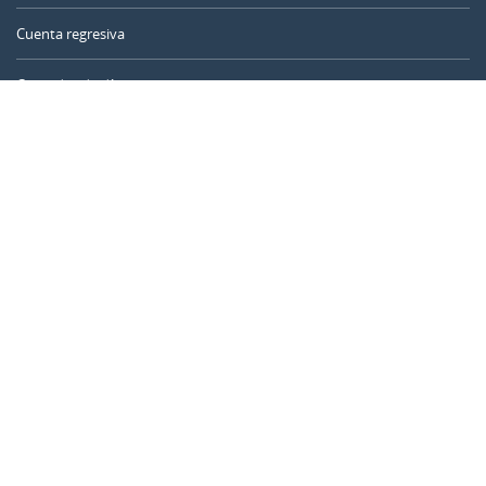
Cuenta regresiva
Contador de días
Calculadora de tiempo
Día del año
Calculadora de edad
Temporizador online
CALENDARR.COM
Sobre nosotros
Privacidad