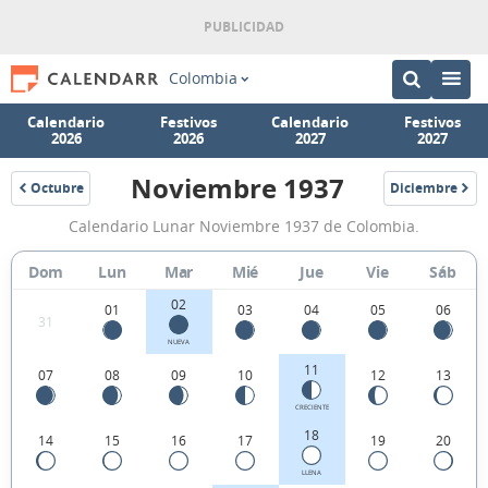
Colombia
Calendario
Festivos
Calendario
Festivos
2026
2026
2027
2027
Noviembre 1937
Octubre
Diciembre
1937
1937
Calendario
Calendario Lunar Noviembre 1937 de Colombia.
Lunar
Noviembre
Dom
Lun
Mar
Mié
Jue
Vie
Sáb
1937
02
01
03
04
05
06
31
de
NUEVA
Colombia.
11
07
08
09
10
12
13
CRECIENTE
18
14
15
16
17
19
20
LLENA