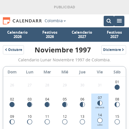
Colombia
Calendario
Festivos
Calendario
Festivos
2026
2026
2027
2027
Noviembre 1997
Octubre
Diciembre
1997
1997
Calendario
Calendario Lunar Noviembre 1997 de Colombia.
Lunar
Noviembre
Dom
Lun
Mar
Mié
Jue
Vie
Sáb
1997
01
26
27
28
29
30
31
de
Colombia.
07
02
03
04
05
06
08
CRECIENTE
14
09
10
11
12
13
15
LLENA