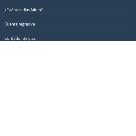
¿Cuántos días faltan?
Cuenta regresiva
Contador de días
Calculadora de tiempo
Día del año
Calculadora de edad
Temporizador online
CALENDARR.COM
Sobre nosotros